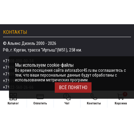
КОНТАКТЫ
© Альянс Дизель 2000 - 2026
РФ, г. Курган, трасса "Иртыш"(М51), 258 км.
+7 908-000-00-34
Мы используем cookie-файлы
+7 909-723-04-04
— закуп автомобилей
Во время посещения сайта avtorazbor45.ru вы соглашаетесь с
+7 909-174-15-15
тем, что ваши персональные данные будут обработаны с
использованием метрических программ.
+7 919-577-20-20
+7 922-560-26-66
ВСЁ ПОНЯТНО
0
Email:
razborka45@mail.ru
Каталог
Оплатить
Чат
Контакты
Корзина
ИП Дёмин Даниил Владимирович
Свяжитесь удобным способом
ИНН 452601910709
+7 908-000-00-34
Поддержка в чате:
+7 909-723-04-04 — закуп автомобилей